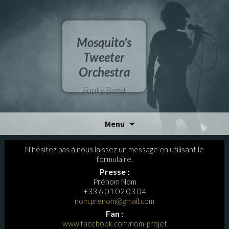
Mosquito's
Tweeter
Orchestra
Funky Band
Aller
Menu
au
contenu
N’hésitez pas à nous laissez un message en utilisant le
formulaire.
Presse :
Prénom Nom
+33 6 01 02 03 04
nom.prenom@gmail.com
Fan :
www.facebook.com/nom-projet