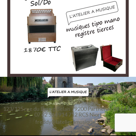
123/125 rue du Bourg Belais
79200 Parthenay
09 54 46
07 62
514 914 712 RCS Niort
freddy@latelieramusique.fr