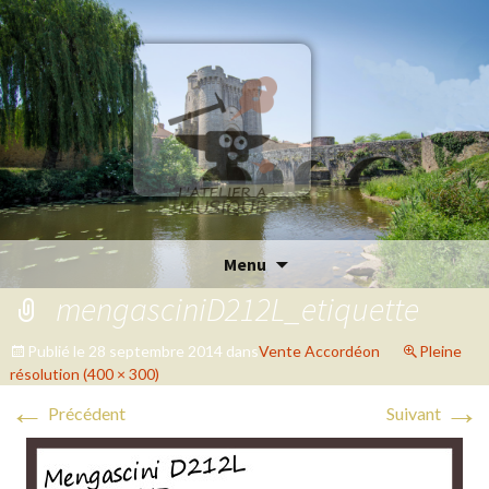
Aller
Menu
au
mengasciniD212L_etiquette
contenu
Publié le
28 septembre 2014
dans
Vente Accordéon
Pleine
résolution (400 × 300)
←
→
Précédent
Suivant