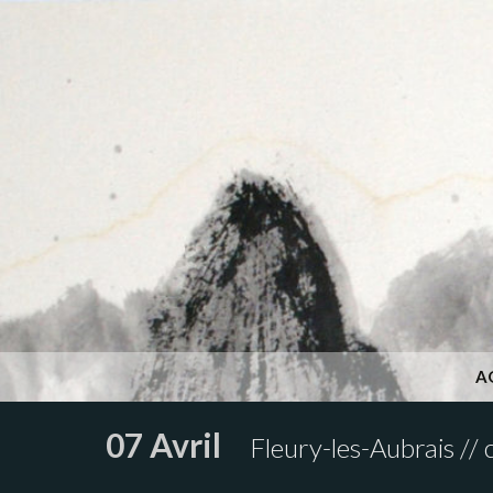
A
07 Avril
Fleury-les-Aubrais //