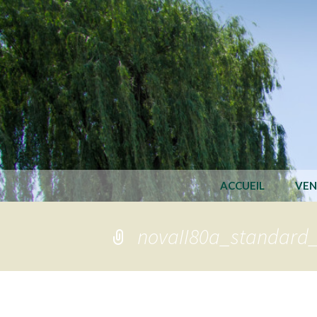
ACCUEIL
VEN
novaII80a_standard_