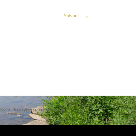
→
Suivant
Niort
-
freddy@latelieramusique.fr