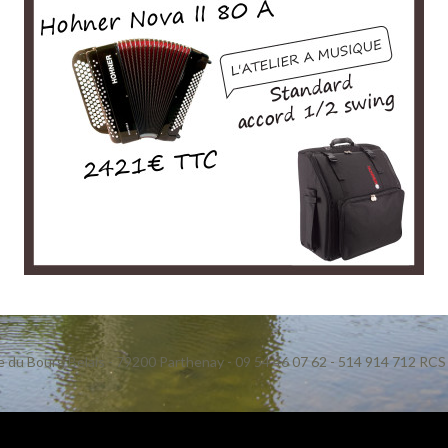
e du Bourg Belais
-
79200 Parthenay
-
09 54 46 07 62
-
514 914 712 RCS 