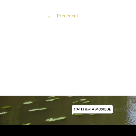
←
Précédent
123/125 ru